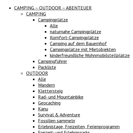
CAMPING – OUTDOOR – ABENTEUER
CAMPING
Campingplätze
Alle
naturnahe Campingplätze
Komfort-Campingplätze
Camping auf dem Bauernhof
Campingplätze mit Mietobjekten
kinderfreundliche Wohnmobilstellplätze
Campingführer
Packliste
OUTDOOR
Alle
Wandern
Klettersteig
Rad- und Mountainbike
Geocaching
Kanu
Survival & Adventure
Fossilien sammeln
Erlebnistage, Freizeiten, Ferienprogramm
Freizeit- und Erlebnisparks