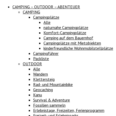
CAMPING – OUTDOOR – ABENTEUER
CAMPING
Campingplätze
Alle
naturnahe Campingplätze
Komfort-Campingplätze
Camping auf dem Bauernhof
Campingplätze mit Mietobjekten
kinderfreundliche Wohnmobilstellplätze
Campingführer
Packliste
OUTDOOR
Alle
Wandern
Klettersteig
Rad- und Mountainbike
Geocaching
Kanu
Survival & Adventure
Fossilien sammeln
Erlebnistage, Freizeiten, Ferienprogramm
Freizeit- und Erlebnisparks