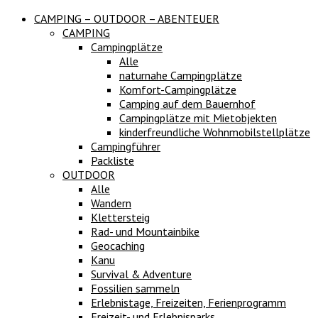
CAMPING – OUTDOOR – ABENTEUER
CAMPING
Campingplätze
Alle
naturnahe Campingplätze
Komfort-Campingplätze
Camping auf dem Bauernhof
Campingplätze mit Mietobjekten
kinderfreundliche Wohnmobilstellplätze
Campingführer
Packliste
OUTDOOR
Alle
Wandern
Klettersteig
Rad- und Mountainbike
Geocaching
Kanu
Survival & Adventure
Fossilien sammeln
Erlebnistage, Freizeiten, Ferienprogramm
Freizeit- und Erlebnisparks